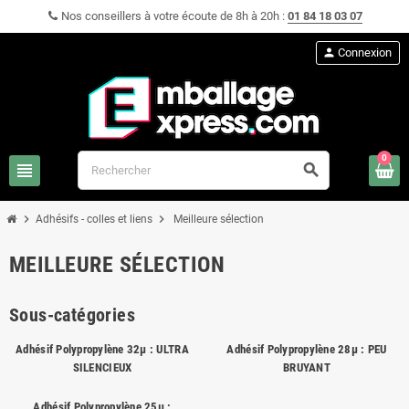
Nos conseillers à votre écoute de 8h à 20h :
01 84 18 03 07
person
Connexion
0
view_headline
search
chevron_right
chevron_right
Adhésifs - colles et liens
Meilleure sélection
MEILLEURE SÉLECTION
Sous-catégories
Adhésif Polypropylène 32µ : ULTRA
Adhésif Polypropylène 28µ : PEU
SILENCIEUX
BRUYANT
Adhésif Polypropylène 25µ :