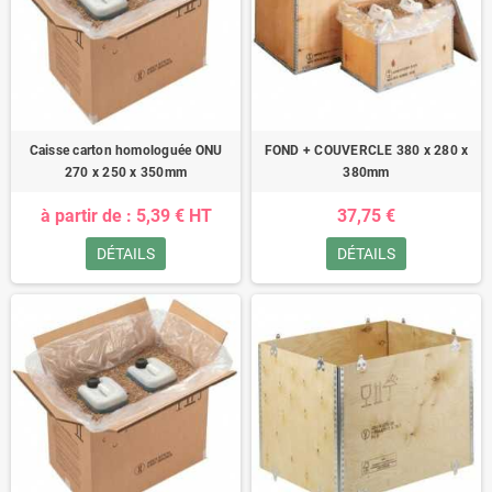
Caisse carton homologuée ONU
FOND + COUVERCLE 380 x 280 x
270 x 250 x 350mm
380mm
à partir de : 5,39 € HT
37,75 €
DÉTAILS
DÉTAILS