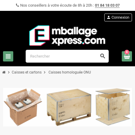
Nos conseillers à votre écoute de 8h à 20h :
01 84 18 03 07
person
Connexion
0
view_headline
search
chevron_right
chevron_right
Caisses et cartons
Caisses homologuée ONU