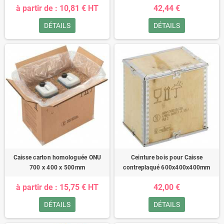
à partir de : 10,81 € HT
42,44 €
DÉTAILS
DÉTAILS
Caisse carton homologuée ONU
Ceinture bois pour Caisse
700 x 400 x 500mm
contreplaqué 600x400x400mm
à partir de : 15,75 € HT
42,00 €
DÉTAILS
DÉTAILS