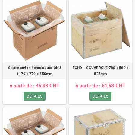
Caisse carton homologuée ONU
FOND + COUVERCLE 780 x 580 x
1170 x 770 x 550mm
585mm
à partir de : 45,88 € HT
à partir de : 51,58 € HT
DÉTAILS
DÉTAILS