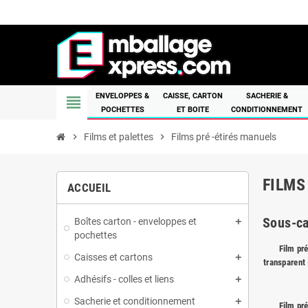
ENVELOPPES &
CAISSE, CARTON
SACHERIE &
view_headline
POCHETTES
ET BOITE
CONDITIONNEMENT
chevron_right
Films et palettes
chevron_right
Films pré -étirés manuels
FILMS
ACCUEIL
Sous-ca
Boîtes carton - enveloppes et
pochettes
Film pré
Caisses et cartons
transparent
Adhésifs - colles et liens
Sacherie et conditionnement
Film pré