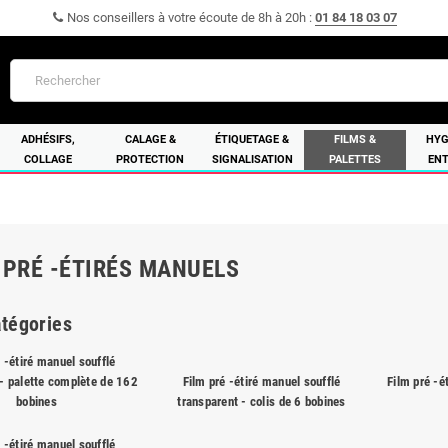
Nos conseillers à votre écoute de 8h à 20h :
01 84 18 03 07
ADHÉSIFS,
CALAGE &
ÉTIQUETAGE &
FILMS &
HYG
COLLAGE
PROTECTION
SIGNALISATION
PALETTES
ENT
 PRÉ -ÉTIRÉS MANUELS
tégories
 -étiré manuel soufflé
 - palette complète de 162
Film pré -étiré manuel soufflé
Film pré -é
bobines
transparent - colis de 6 bobines
 -étiré manuel soufflé