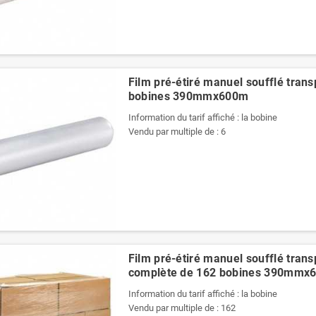
Film pré-étiré manuel soufflé transp
bobines 390mmx600m
Information du tarif affiché : la bobine
Vendu par multiple de : 6
Pochettes -
Pochettes -
Enveloppes
Enveloppes
plastiques opaques
plastiques opaques
80 µ 400x520 mm
60 µ 700x900 mm
1,44 €
3,35 €
Film pré-étiré manuel soufflé trans
complète de 162 bobines 390mmx
Information du tarif affiché : la bobine
Vendu par multiple de : 162