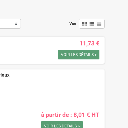
view_comfy
view_list
view_headline
Vue
11,73 €
VOIR LES DÉTAILS
cieux
à partir de : 8,01 € HT
VOIR LES DÉTAILS