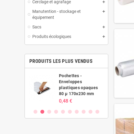
Cerclage et agrafage
Manutention - stockage et
équipement
Sacs
Produits écologiques
PRODUITS LES PLUS VENDUS
es -
Pochettes -
ppes
Enveloppes
ues opaques
plastiques opaques
20x410 mm
80 µ 170x230 mm
0,48 €