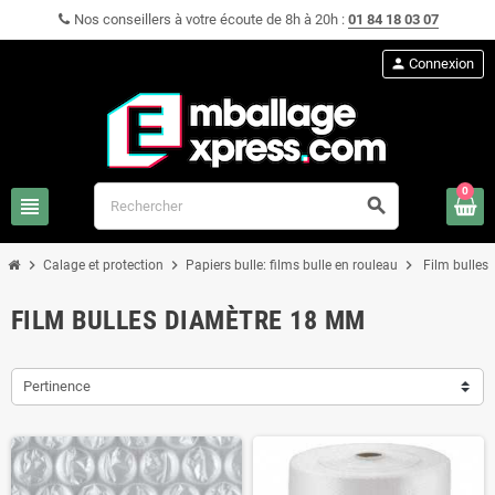
Nos conseillers à votre écoute de 8h à 20h :
01 84 18 03 07
person
Connexion
0
view_headline
search
chevron_right
chevron_right
chevron_right
Calage et protection
Papiers bulle: films bulle en rouleau
Film bulles
FILM BULLES DIAMÈTRE 18 MM
Pertinence