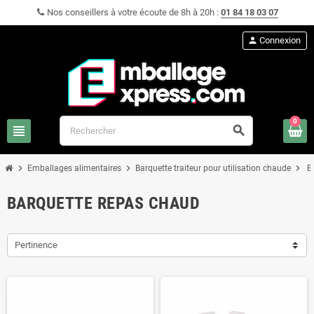
Nos conseillers à votre écoute de 8h à 20h :
01 84 18 03 07
person
Connexion
0
view_headline
search
chevron_right
chevron_right
chevron_right
Emballages alimentaires
Barquette traiteur pour utilisation chaude
B
BARQUETTE REPAS CHAUD
Pertinence