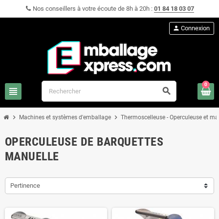
Nos conseillers à votre écoute de 8h à 20h :
01 84 18 03 07
person
Connexion
0
view_headline
search
chevron_right
chevron_right
Machines et systèmes d'emballage
Thermoscelleuse - Operculeuse et ma
OPERCULEUSE DE BARQUETTES
MANUELLE
Pertinence