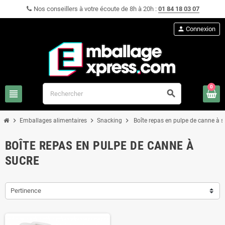
Nos conseillers à votre écoute de 8h à 20h :
01 84 18 03 07
person
Connexion
0
view_headline
search
chevron_right
chevron_right
chevron_right
Emballages alimentaires
Snacking
Boîte repas en pulpe de canne à s
BOÎTE REPAS EN PULPE DE CANNE À
SUCRE
Pertinence