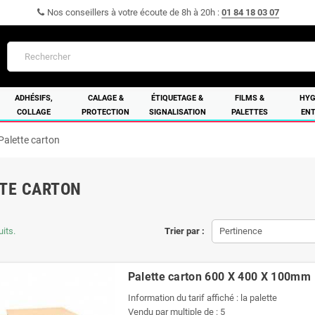
Nos conseillers à votre écoute de 8h à 20h :
01 84 18 03 07
ADHÉSIFS,
CALAGE &
ÉTIQUETAGE &
FILMS &
HYG
COLLAGE
PROTECTION
SIGNALISATION
PALETTES
ENT
Palette carton
TE CARTON
uits.
Trier par :
Pertinence
Palette carton 600 X 400 X 100mm
Information du tarif affiché : la palette
Vendu par multiple de : 5