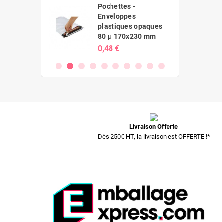
es -
Pochettes -
ppes
Enveloppes
ues opaques
plastiques opaques
20x410 mm
80 µ 170x230 mm
0,48 €
Livraison Offerte
Dès 250€ HT, la livraison est OFFERTE !*