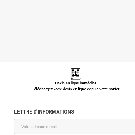
Pochettes -
Pochettes -
Enveloppes
Enveloppes
plastiques opaques
plastiques opaques
80 µ 400x520 mm
60 µ 700x900 mm
1,44 €
3,35 €
Devis en ligne immédiat
Téléchargez votre devis en ligne depuis votre panier
LETTRE D'INFORMATIONS