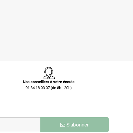
Pochettes -
Caisse carton
Enveloppes
palettisable C40 avec
plastiques opaques
couvercle 300 x 200 x
80 µ 230x325 mm
40 mm
0,73 €
0,40 €
Nos conseillers à votre écoute
01 84 18 03 07 (de 8h - 20h)
S’abonner