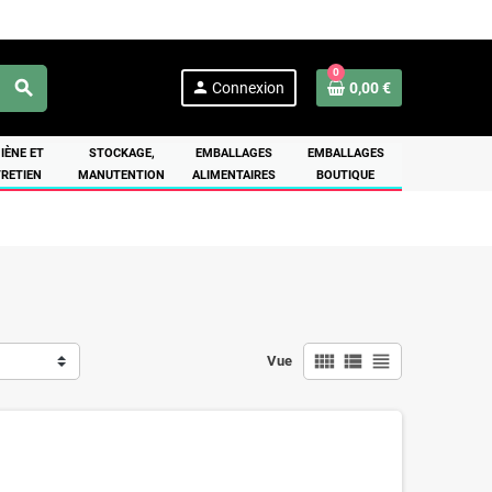
0
search
person
Connexion
0,00 €
IÈNE ET
STOCKAGE,
EMBALLAGES
EMBALLAGES
RETIEN
MANUTENTION
ALIMENTAIRES
BOUTIQUE
view_comfy
view_list
view_headline
Vue