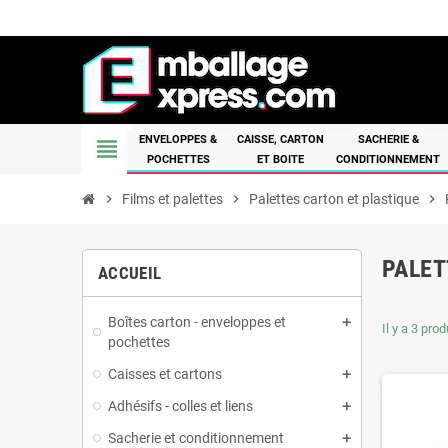
ENVELOPPES &
CAISSE, CARTON
SACHERIE &
view_headline
POCHETTES
ET BOITE
CONDITIONNEMENT
chevron_right
Films et palettes
chevron_right
Palettes carton et plastique
chevron_right
PALET
ACCUEIL
Boîtes carton - enveloppes et
Il y a 3 prod
pochettes
Caisses et cartons
Adhésifs - colles et liens
Sacherie et conditionnement