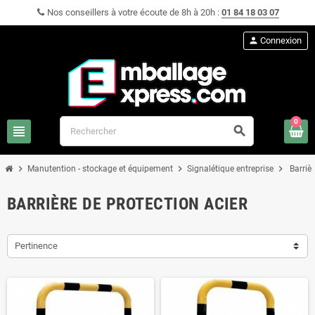
Nos conseillers à votre écoute de 8h à 20h :
01 84 18 03 07
person
Connexion
0
view_headline
search
chevron_right
chevron_right
chevron_right
Manutention - stockage et équipement
Signalétique entreprise
Barrièr
BARRIÈRE DE PROTECTION ACIER
Pertinence