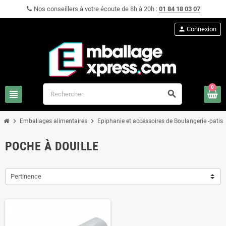
Nos conseillers à votre écoute de 8h à 20h :
01 84 18 03 07
person
Connexion
0
view_headline
search
chevron_right
chevron_right
Emballages alimentaires
Epiphanie et accessoires de Boulangerie -patiss
POCHE À DOUILLE
Pertinence