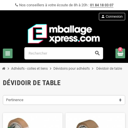
Nos conseillers à votre écoute de 8h à 20h :
01 84 18 03 07
person
Connexion
0
view_headline
search
chevron_right
chevron_right
chevron_right
Adhésifs - colles et liens
Dévidoirs pour adhésifs
Dévidoir de table
DÉVIDOIR DE TABLE
Pertinence