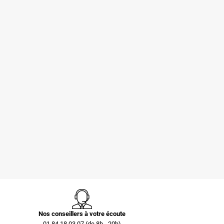
Pochettes -
Caisse carton
Enveloppes
palettisable C40 avec
plastiques opaques
couvercle 300 x 200 x
80 µ 230x325 mm
40 mm
0,73 €
0,40 €
Nos conseillers à votre écoute
01 84 18 03 07 (de 8h - 20h)