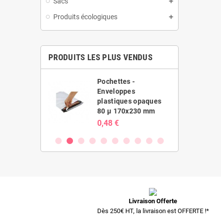
Sacs
Produits écologiques
PRODUITS LES PLUS VENDUS
es -
Pochettes -
ppes
Enveloppes
ues opaques
plastiques opaques
20x410 mm
80 µ 170x230 mm
0,48 €
Livraison Offerte
Dès 250€ HT, la livraison est OFFERTE !*