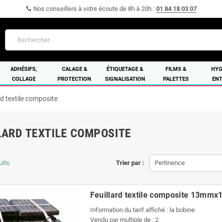
Nos conseillers à votre écoute de 8h à 20h :
01 84 18 03 07
ADHÉSIFS,
CALAGE &
ÉTIQUETAGE &
FILMS &
HYG
COLLAGE
PROTECTION
SIGNALISATION
PALETTES
ENT
rd textile composite
LARD TEXTILE COMPOSITE
uits.
Trier par :
Pertinence
Feuillard textile composite 13mm
Information du tarif affiché : la bobine
Vendu par multiple de : 2