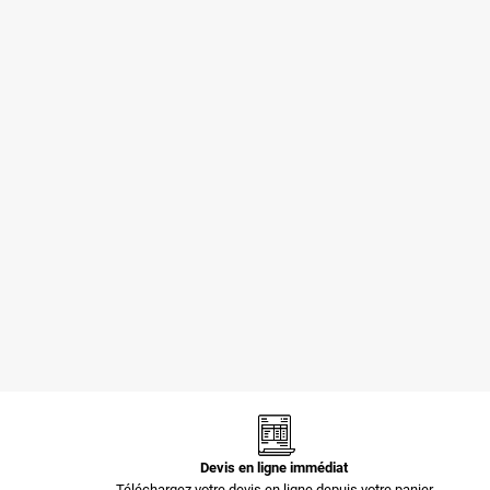
Pochettes -
Pochettes -
Enveloppes
Enveloppes
plastiques opaques
plastiques opaques
80 µ 400x520 mm
60 µ 700x900 mm
1,44 €
3,35 €
Devis en ligne immédiat
Téléchargez votre devis en ligne depuis votre panier