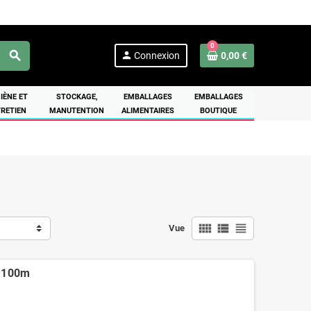
0
search
person
Connexion
0,00 €
IÈNE ET
STOCKAGE,
EMBALLAGES
EMBALLAGES
RETIEN
MANUTENTION
ALIMENTAIRES
BOUTIQUE
view_comfy
view_list
view_headline
Vue
x1100m