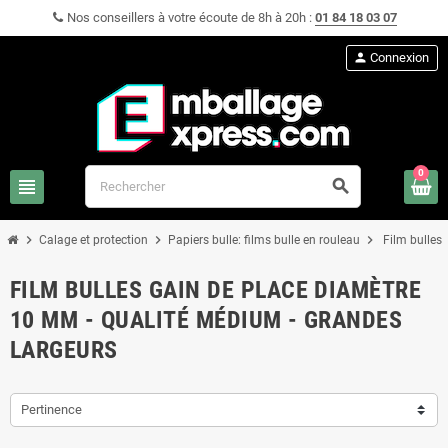
Nos conseillers à votre écoute de 8h à 20h :
01 84 18 03 07
person
Connexion
0
view_headline
search
chevron_right
chevron_right
chevron_right
Calage et protection
Papiers bulle: films bulle en rouleau
Film bulles
FILM BULLES GAIN DE PLACE DIAMÈTRE
10 MM - QUALITÉ MÉDIUM - GRANDES
LARGEURS
Pertinence