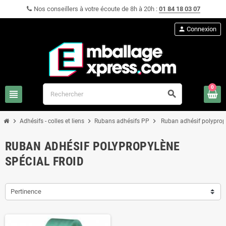
Nos conseillers à votre écoute de 8h à 20h :
01 84 18 03 07
person
Connexion
0
view_headline
search
chevron_right
chevron_right
chevron_right
Adhésifs - colles et liens
Rubans adhésifs PP
Ruban adhésif polypropy
RUBAN ADHÉSIF POLYPROPYLÈNE
SPÉCIAL FROID
Pertinence