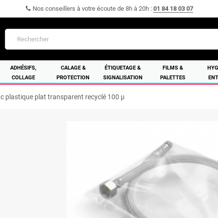
Nos conseillers à votre écoute de 8h à 20h :
01 84 18 03 07
ADHÉSIFS,
CALAGE &
ÉTIQUETAGE &
FILMS &
HYG
COLLAGE
PROTECTION
SIGNALISATION
PALETTES
ENT
c plastique plat transparent recyclé 100 µ