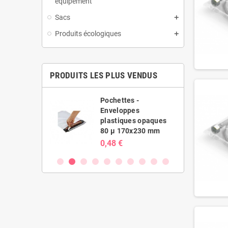
équipement
Sacs
Produits écologiques
PRODUITS LES PLUS VENDUS
es -
Pochettes -
ppes
Enveloppes
ues opaques
plastiques opaques
20x410 mm
80 µ 170x230 mm
0,48 €