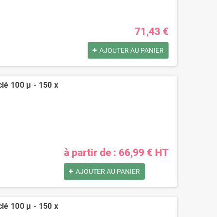
71,43 €
AJOUTER AU PANIER
clé 100 µ - 150 x
Pochettes -
Caisse carton
Enveloppes
palettisable C40 avec
plastiques opaques
couvercle 300 x 200 x
80 µ 230x325 mm
40 mm
0,73 €
0,40 €
à partir de : 66,99 € HT
AJOUTER AU PANIER
clé 100 µ - 150 x