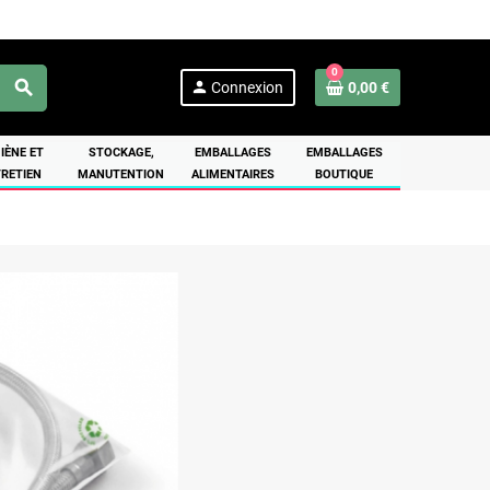
0
search
person
Connexion
0,00 €
IÈNE ET
STOCKAGE,
EMBALLAGES
EMBALLAGES
RETIEN
MANUTENTION
ALIMENTAIRES
BOUTIQUE