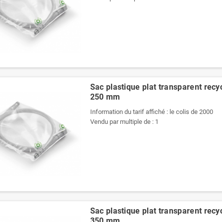
Sac plastique plat transparent recy
250 mm
Pochettes -
Pochettes -
Enveloppes
Enveloppes
Information du tarif affiché : le colis de 2000
plastiques opaques
plastiques opaques
Vendu par multiple de : 1
80 µ 400x520 mm
60 µ 700x900 mm
1,44 €
3,35 €
Sac plastique plat transparent recy
350 mm