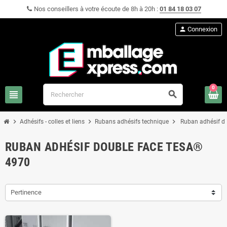
Nos conseillers à votre écoute de 8h à 20h :
01 84 18 03 07
person
Connexion
0
view_headline
search
chevron_right
chevron_right
chevron_right
Adhésifs - colles et liens
Rubans adhésifs technique
Ruban adhésif d
RUBAN ADHÉSIF DOUBLE FACE TESA®
4970
Pertinence