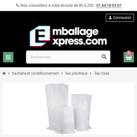
Nos conseillers à votre écoute de 8h à 20h :
01 84 18 03 07
person
Connexion
0
view_headline
search
chevron_right
chevron_right
chevron_right
Sacherie et conditionnement
Sac plastique
Sac tissé