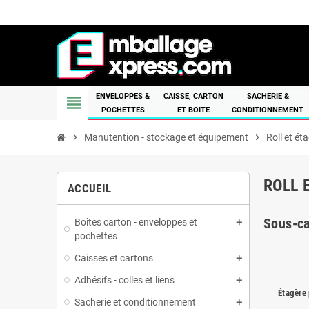
ENVELOPPES &
CAISSE, CARTON
SACHERIE &
view_headline
POCHETTES
ET BOITE
CONDITIONNEMENT
chevron_right
Manutention - stockage et équipement
chevron_right
Roll et ét
ROLL 
ACCUEIL
Sous-ca
Boîtes carton - enveloppes et
pochettes
Caisses et cartons
Adhésifs - colles et liens
Étagère 
Sacherie et conditionnement