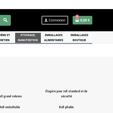
0
search
person
Connexion
0,00 €
IÈNE ET
STOCKAGE,
EMBALLAGES
EMBALLAGES
RETIEN
MANUTENTION
ALIMENTAIRES
BOUTIQUE
Étagère pour roll standard et de
oll grand volume
sécurité
Roll emboîtable
Roll pliable