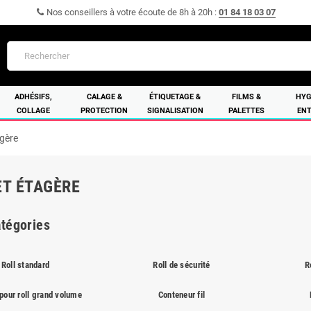
Nos conseillers à votre écoute de 8h à 20h :
01 84 18 03 07
ADHÉSIFS,
CALAGE &
ÉTIQUETAGE &
FILMS &
HYG
COLLAGE
PROTECTION
SIGNALISATION
PALETTES
ENT
agère
ET ÉTAGÈRE
tégories
Roll standard
Roll de sécurité
R
pour roll grand volume
Conteneur fil