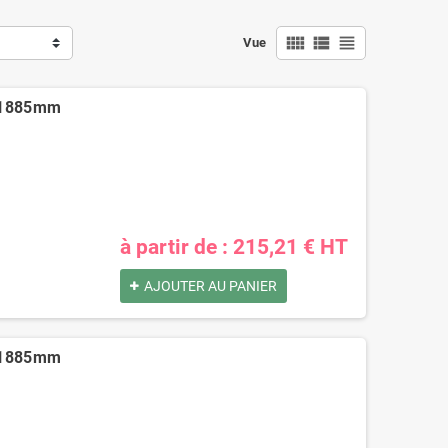
view_comfy
view_list
view_headline
Vue
x 1885mm
à partir de : 215,21 € HT
AJOUTER AU PANIER
x 1885mm