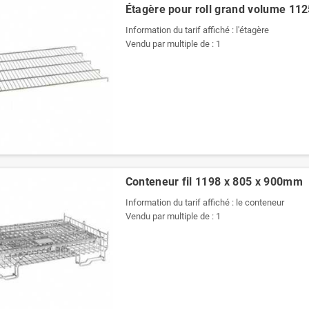
Étagère pour roll grand volume 112
Information du tarif affiché : l'étagère
Vendu par multiple de : 1
Conteneur fil 1198 x 805 x 900mm
Information du tarif affiché : le conteneur
Vendu par multiple de : 1
Pochettes -
Pochettes -
Enveloppes
Enveloppes
plastiques opaques
plastiques opaques
80 µ 400x520 mm
60 µ 700x900 mm
1,44 €
3,35 €