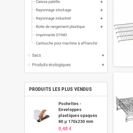
Caisse palette
Rayonnage stockage
Rayonnage industriel
Boite de rangement plastique
Imprimante DYMO
Cartouche pour machine à affranchir
Sacs
Produits écologiques
PRODUITS LES PLUS VENDUS
es -
Pochettes -
ppes
Enveloppes
ues opaques
plastiques opaques
20x410 mm
80 µ 170x230 mm
0,48 €