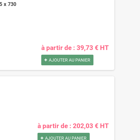
5 x 730
à partir de : 39,73 € HT
AJOUTER AU PANIER
Pochettes -
Caisse carton
Enveloppes
palettisable C40 avec
plastiques opaques
couvercle 300 x 200 x
à partir de : 202,03 € HT
80 µ 230x325 mm
40 mm
0,73 €
0,40 €
AJOUTER AU PANIER