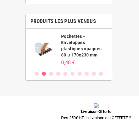
PRODUITS LES PLUS VENDUS
es -
Pochettes -
ppes
Enveloppes
ues opaques
plastiques opaques
20x410 mm
80 µ 170x230 mm
0,48 €
Livraison Offerte
Dès 250€ HT, la livraison est OFFERTE !*