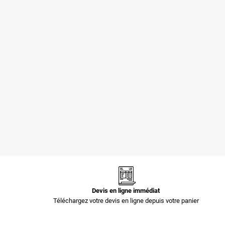
Pochettes -
Pochettes -
Enveloppes
Enveloppes
plastiques opaques
plastiques opaques
80 µ 400x520 mm
60 µ 700x900 mm
1,44 €
3,35 €
Devis en ligne immédiat
Téléchargez votre devis en ligne depuis votre panier