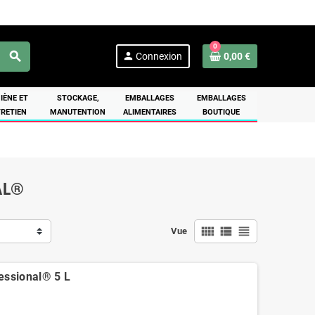
0
search
person
Connexion
0,00 €
IÈNE ET
STOCKAGE,
EMBALLAGES
EMBALLAGES
RETIEN
MANUTENTION
ALIMENTAIRES
BOUTIQUE
AL®
view_comfy
view_list
view_headline
Vue
fessional® 5 L