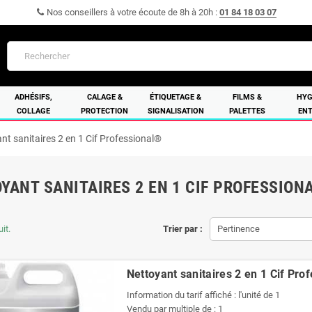
Nos conseillers à votre écoute de 8h à 20h :
01 84 18 03 07
ADHÉSIFS,
CALAGE &
ÉTIQUETAGE &
FILMS &
HYG
COLLAGE
PROTECTION
SIGNALISATION
PALETTES
ENT
nt sanitaires 2 en 1 Cif Professional®
YANT SANITAIRES 2 EN 1 CIF PROFESSION
uit.
Trier par :
Pertinence
Nettoyant sanitaires 2 en 1 Cif Pro
Information du tarif affiché : l'unité de 1
Vendu par multiple de : 1