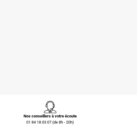
Pochettes -
Caisse carton
Enveloppes
palettisable C40 avec
plastiques opaques
couvercle 300 x 200 x
80 µ 230x325 mm
40 mm
0,73 €
0,40 €
Nos conseillers à votre écoute
01 84 18 03 07 (de 8h - 20h)