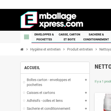
ENVELOPPES &
CAISSE, CARTON
SACHERIE &
view_headline
POCHETTES
ET BOITE
CONDITIONNEMENT
chevron_right
Hygiène et entretien
chevron_right
Produit entretien
chevron_right
Nettoya
NETTO
ACCUEIL
Boîtes carton - enveloppes et
Il y a 1 prod
pochettes
Caisses et cartons
Adhésifs - colles et liens
Sacherie et conditionnement