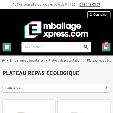
Nos conseillers à votre écoute de 8h à 20h :
01 84 18 03 07
person
Connexion
0
view_headline
search
chevron_right
chevron_right
chevron_right
Emballages alimentaires
Plateau de présentation
Plateau repas écol
PLATEAU REPAS ÉCOLOGIQUE
Pertinence