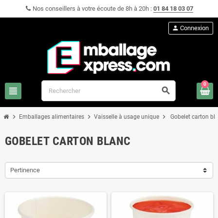
Nos conseillers à votre écoute de 8h à 20h :
01 84 18 03 07
person
Connexion
0
view_headline
search
chevron_right
chevron_right
chevron_right
Emballages alimentaires
Vaisselle à usage unique
Gobelet carton bl
GOBELET CARTON BLANC
Pertinence