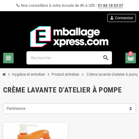
Nos conseillers à votre écoute de 8h à 20h :
01 84 18 03 07
person
Connexion
0
view_headline
search
chevron_right
chevron_right
chevron_right
Hygiène et entretien
Produit entretien
Crème lavante d'atelier à pomp
CRÈME LAVANTE D'ATELIER À POMPE
Pertinence