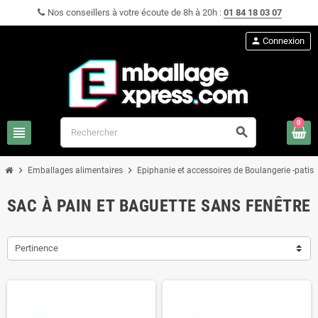
Nos conseillers à votre écoute de 8h à 20h :
01 84 18 03 07
person
Connexion
0
view_headline
search
chevron_right
chevron_right
Emballages alimentaires
Epiphanie et accessoires de Boulangerie -patiss
SAC À PAIN ET BAGUETTE SANS FENÊTRE
Pertinence