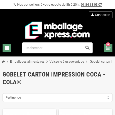
Nos conseillers à votre écoute de 8h à 20h :
01 84 18 03 07
person
Connexion
0
view_headline
search
chevron_right
chevron_right
chevron_right
Emballages alimentaires
Vaisselle à usage unique
Gobelet carton im
GOBELET CARTON IMPRESSION COCA -
COLA®
Pertinence