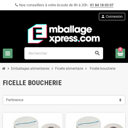
Nos conseillers à votre écoute de 8h à 20h :
01 84 18 03 07
person
Connexion
0
view_headline
search
chevron_right
chevron_right
chevron_right
Emballages alimentaires
Ficelle alimentaire
Ficelle boucherie
FICELLE BOUCHERIE
Pertinence