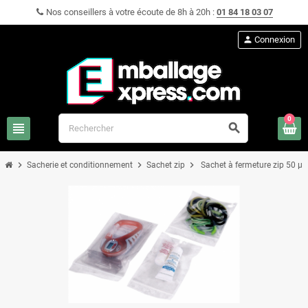
Nos conseillers à votre écoute de 8h à 20h :
01 84 18 03 07
person
Connexion
0
view_headline
search
chevron_right
chevron_right
chevron_right
Sacherie et conditionnement
Sachet zip
Sachet à fermeture zip 50 µ