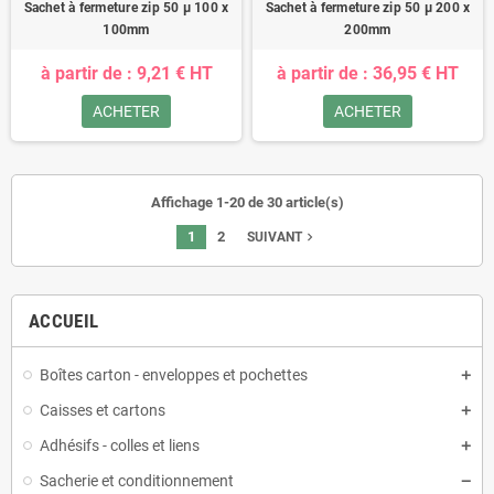
Sachet à fermeture zip 50 µ 100 x
Sachet à fermeture zip 50 µ 200 x
100mm
200mm
à partir de : 9,21 € HT
à partir de : 36,95 € HT
ACHETER
ACHETER
Affichage 1-20 de 30 article(s)
1
2
navigate_next
SUIVANT
ACCUEIL
Boîtes carton - enveloppes et pochettes
Caisses et cartons
Adhésifs - colles et liens
Sacherie et conditionnement