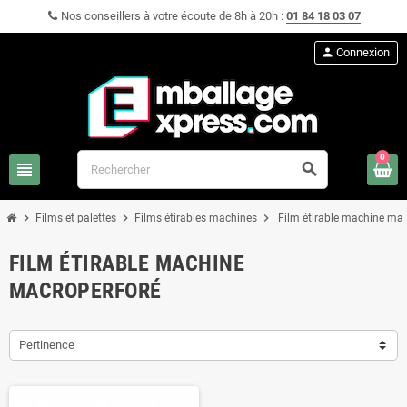
Nos conseillers à votre écoute de 8h à 20h :
01 84 18 03 07
person
Connexion
0
view_headline
search
chevron_right
chevron_right
chevron_right
Films et palettes
Films étirables machines
Film étirable machine mac
FILM ÉTIRABLE MACHINE
MACROPERFORÉ
Pertinence