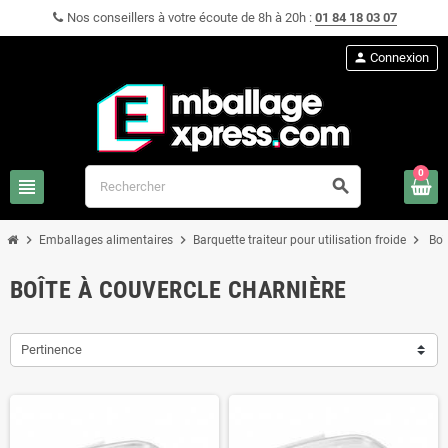
Nos conseillers à votre écoute de 8h à 20h :
01 84 18 03 07
person
Connexion
0
view_headline
search
chevron_right
chevron_right
chevron_right
Emballages alimentaires
Barquette traiteur pour utilisation froide
Boî
BOÎTE À COUVERCLE CHARNIÈRE
Pertinence