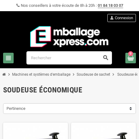
Nos conseillers à votre écoute de 8h à 20h :
01 84 18 03 07
person
Connexion
0
view_headline
search
chevron_right
chevron_right
chevron_right
Machines et systèmes d'emballage
Soudeuse de sachet
Soudeuse é
SOUDEUSE ÉCONOMIQUE
Pertinence