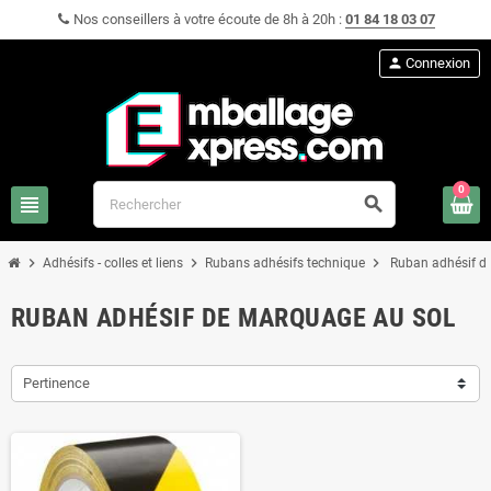
Nos conseillers à votre écoute de 8h à 20h :
01 84 18 03 07
person
Connexion
0
view_headline
search
chevron_right
chevron_right
chevron_right
Adhésifs - colles et liens
Rubans adhésifs technique
Ruban adhésif d
RUBAN ADHÉSIF DE MARQUAGE AU SOL
Pertinence