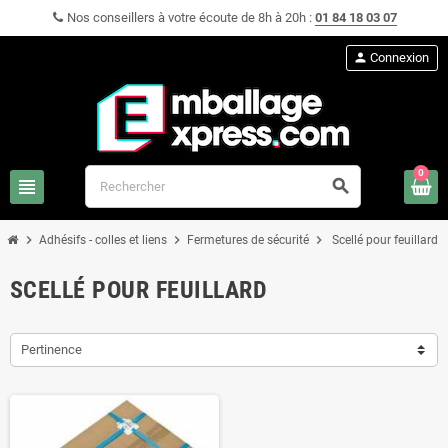
Nos conseillers à votre écoute de 8h à 20h :
01 84 18 03 07
person
Connexion
0
view_headline
search
chevron_right
chevron_right
chevron_right
Adhésifs - colles et liens
Fermetures de sécurité
Scellé pour feuillard
SCELLÉ POUR FEUILLARD
Pertinence