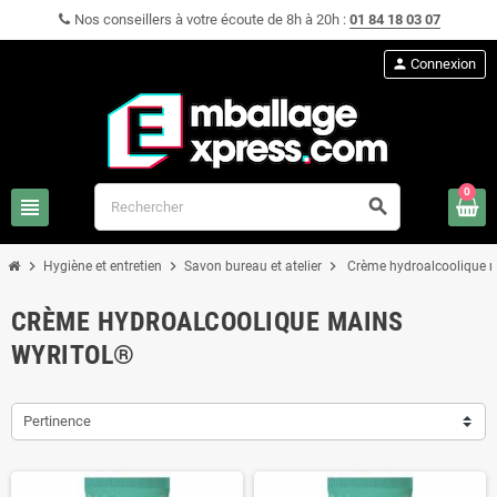
Nos conseillers à votre écoute de 8h à 20h :
01 84 18 03 07
person
Connexion
0
view_headline
search
chevron_right
chevron_right
chevron_right
Hygiène et entretien
Savon bureau et atelier
Crème hydroalcoolique 
CRÈME HYDROALCOOLIQUE MAINS
WYRITOL®
Pertinence