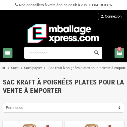
Nos conseillers à votre écoute de 8h à 20h :
01 84 18 03 07
person
Connexion
0
view_headline
search
chevron_right
chevron_right
chevron_right
Sacs
Sacs papier
Sac kraft à poignées plates pour la vente à emporte
SAC KRAFT À POIGNÉES PLATES POUR LA
VENTE À EMPORTER
Pertinence