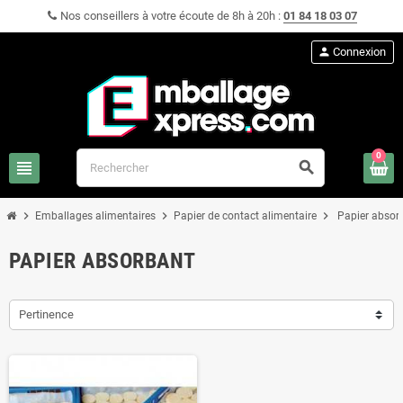
Nos conseillers à votre écoute de 8h à 20h :
01 84 18 03 07
person
Connexion
0
view_headline
search
chevron_right
chevron_right
chevron_right
Emballages alimentaires
Papier de contact alimentaire
Papier absor
PAPIER ABSORBANT
Pertinence