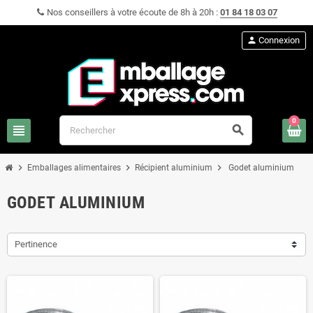
Nos conseillers à votre écoute de 8h à 20h :
01 84 18 03 07
person
Connexion
0
view_headline
search
chevron_right
chevron_right
chevron_right
Emballages alimentaires
Récipient aluminium
Godet aluminium
GODET ALUMINIUM
Pertinence