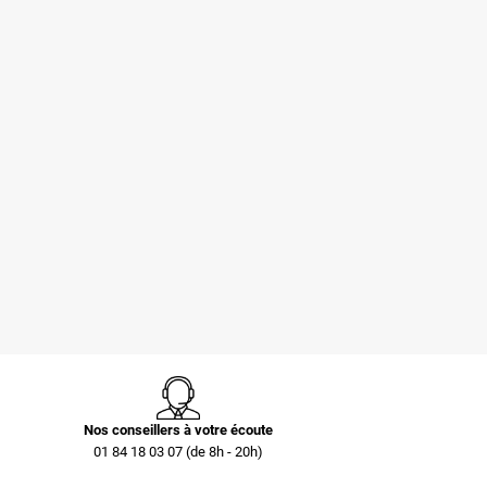
Pochettes -
Caisse carton
Enveloppes
palettisable C40 avec
plastiques opaques
couvercle 300 x 200 x
80 µ 230x325 mm
40 mm
0,73 €
0,40 €
Nos conseillers à votre écoute
01 84 18 03 07 (de 8h - 20h)