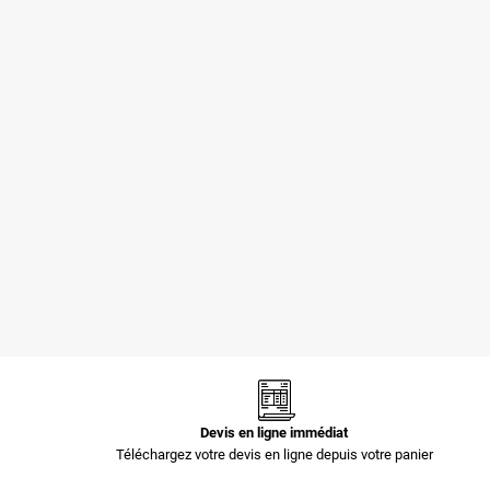
Pochettes -
Pochettes -
Enveloppes
Enveloppes
plastiques opaques
plastiques opaques
80 µ 400x520 mm
60 µ 700x900 mm
1,44 €
3,35 €
Devis en ligne immédiat
Téléchargez votre devis en ligne depuis votre panier