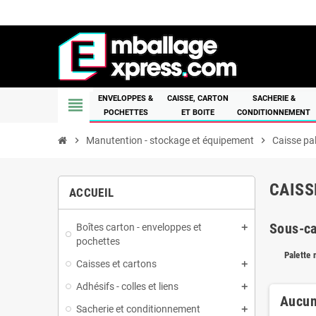
ENVELOPPES &
CAISSE, CARTON
SACHERIE &
view_headline
POCHETTES
ET BOITE
CONDITIONNEMENT
chevron_right
Manutention - stockage et équipement
chevron_right
Caisse pa
CAISS
ACCUEIL
Sous-ca
Boîtes carton - enveloppes et
pochettes
Palette 
Caisses et cartons
Adhésifs - colles et liens
Aucun
Sacherie et conditionnement