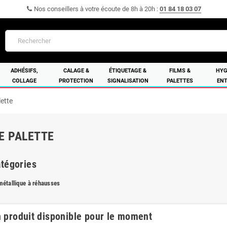
Nos conseillers à votre écoute de 8h à 20h :
01 84 18 03 07
ADHÉSIFS,
CALAGE &
ÉTIQUETAGE &
FILMS &
HYG
COLLAGE
PROTECTION
SIGNALISATION
PALETTES
ENT
lette
E PALETTE
tégories
métallique à réhausses
 produit disponible pour le moment