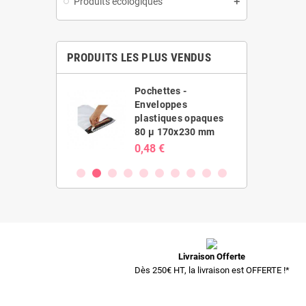
Produits écologiques
PRODUITS LES PLUS VENDUS
es -
Pochettes -
ppes
Enveloppes
ues opaques
plastiques opaques
20x410 mm
80 µ 170x230 mm
0,48 €
Livraison Offerte
Dès 250€ HT, la livraison est OFFERTE !*