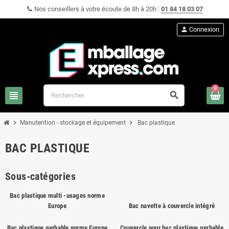
Nos conseillers à votre écoute de 8h à 20h :
01 84 18 03 07
person
Connexion
0
view_headline
search
chevron_right
chevron_right
Manutention - stockage et équipement
Bac plastique
BAC PLASTIQUE
Sous-catégories
Bac plastique multi -usages norme
Europe
Bac navette à couvercle intégré
Bac plastique gerbable norme Europe
Couvercle pour bac plastique gerbable