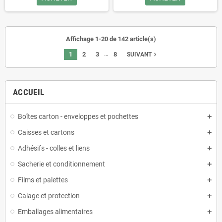
Affichage 1-20 de 142 article(s)
…
1
2
3
8
navigate_next
SUIVANT
ACCUEIL
Boîtes carton - enveloppes et pochettes
Caisses et cartons
Adhésifs - colles et liens
Sacherie et conditionnement
Films et palettes
Calage et protection
Emballages alimentaires