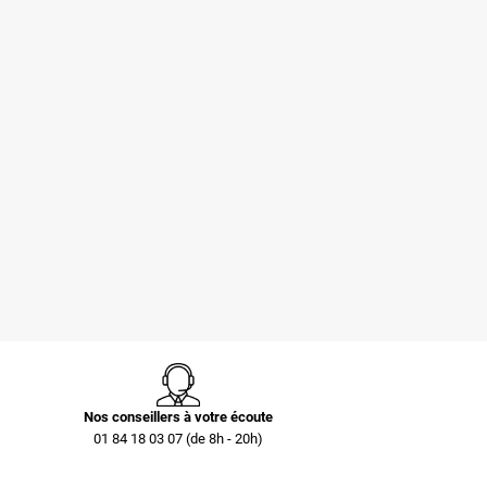
Pochettes -
Caisse carton
Enveloppes
palettisable C40 avec
plastiques opaques
couvercle 300 x 200 x
80 µ 230x325 mm
40 mm
0,73 €
0,40 €
Nos conseillers à votre écoute
01 84 18 03 07 (de 8h - 20h)