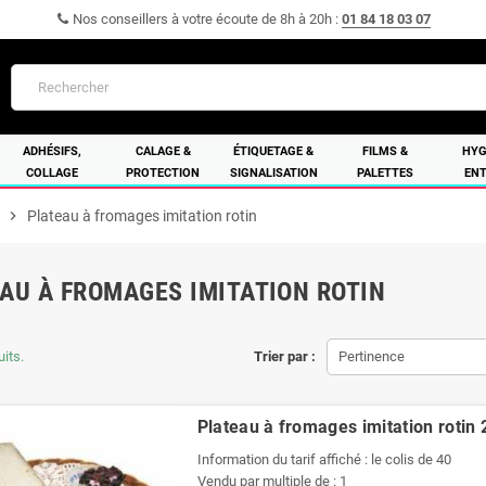
Nos conseillers à votre écoute de 8h à 20h :
01 84 18 03 07
ADHÉSIFS,
CALAGE &
ÉTIQUETAGE &
FILMS &
HYG
COLLAGE
PROTECTION
SIGNALISATION
PALETTES
ENT
chevron_right
Plateau à fromages imitation rotin
AU À FROMAGES IMITATION ROTIN
uits.
Trier par :
Pertinence
Plateau à fromages imitation rotin
Information du tarif affiché : le colis de 40
Vendu par multiple de : 1