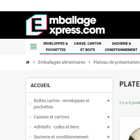
ENVELOPPES &
CAISSE, CARTON
SACHERIE &
view_headline
POCHETTES
ET BOITE
CONDITIONNEMENT
chevron_right
Emballages alimentaires
chevron_right
Plateau de présentation
PLATE
ACCUEIL
Boîtes carton - enveloppes et
Il y a 3 prod
pochettes
Caisses et cartons
Adhésifs - colles et liens
Sacherie et conditionnement