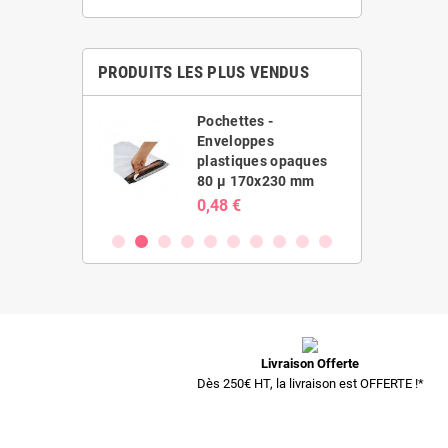
PRODUITS LES PLUS VENDUS
es -
Pochettes -
ppes
Enveloppes
ues opaques
plastiques opaques
20x410 mm
80 µ 170x230 mm
0,48 €
Livraison Offerte
Dès 250€ HT, la livraison est OFFERTE !*