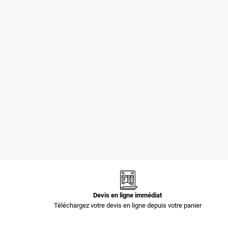
Pochettes -
Pochettes -
Enveloppes
Enveloppes
plastiques opaques
plastiques opaques
80 µ 400x520 mm
60 µ 700x900 mm
1,44 €
3,35 €
Devis en ligne immédiat
Téléchargez votre devis en ligne depuis votre panier