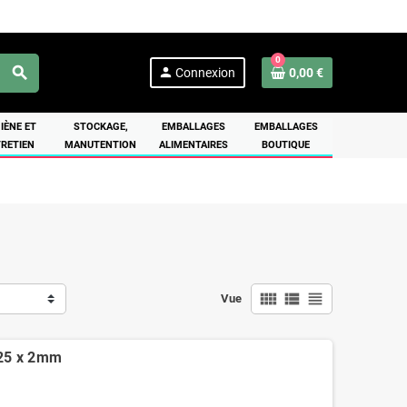
0
search
person
Connexion
0,00 €
IÈNE ET
STOCKAGE,
EMBALLAGES
EMBALLAGES
RETIEN
MANUTENTION
ALIMENTAIRES
BOUTIQUE
view_comfy
view_list
view_headline
Vue
 25 x 2mm