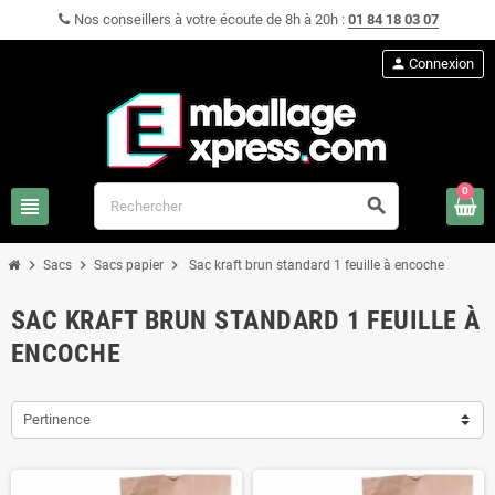
Nos conseillers à votre écoute de 8h à 20h :
01 84 18 03 07
person
Connexion
0
view_headline
search
chevron_right
chevron_right
chevron_right
Sacs
Sacs papier
Sac kraft brun standard 1 feuille à encoche
SAC KRAFT BRUN STANDARD 1 FEUILLE À
ENCOCHE
Pertinence