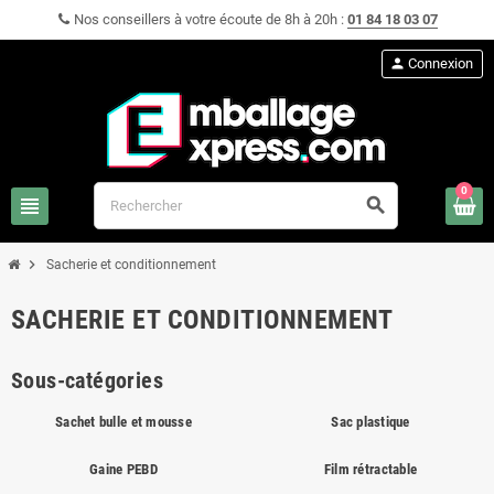
Nos conseillers à votre écoute de 8h à 20h :
01 84 18 03 07
person
Connexion
0
view_headline
search
chevron_right
Sacherie et conditionnement
SACHERIE ET CONDITIONNEMENT
Sous-catégories
Sachet bulle et mousse
Sac plastique
Gaine PEBD
Film rétractable