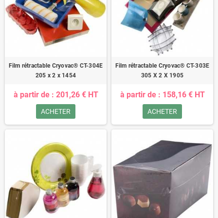
Film rétractable Cryovac® CT-304E
Film rétractable Cryovac® CT-303E
205 x 2 x 1454
305 X 2 X 1905
à partir de : 201,26 € HT
à partir de : 158,16 € HT
ACHETER
ACHETER