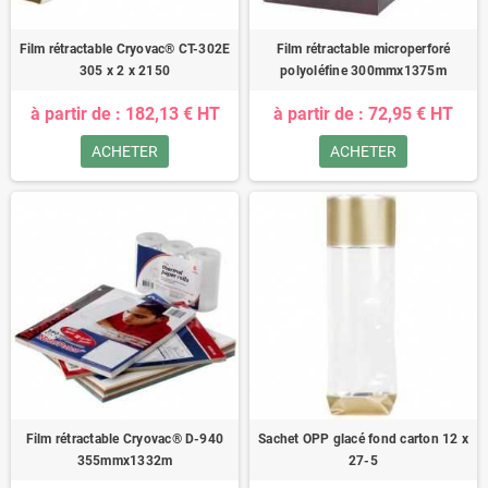
Film rétractable Cryovac® CT-302E
Film rétractable microperforé
305 x 2 x 2150
polyoléfine 300mmx1375m
à partir de : 182,13 € HT
à partir de : 72,95 € HT
ACHETER
ACHETER
Film rétractable Cryovac® D-940
Sachet OPP glacé fond carton 12 x
355mmx1332m
27-5