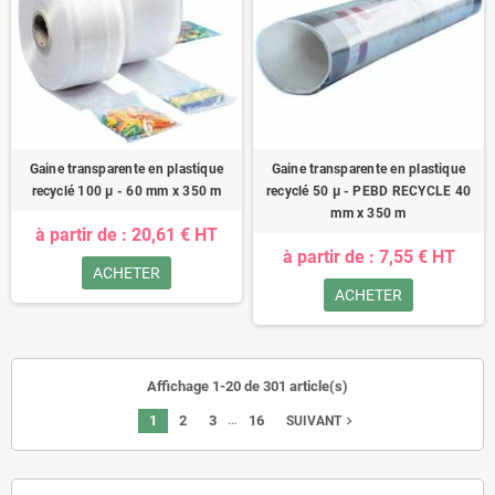
Gaine transparente en plastique
Gaine transparente en plastique
recyclé 100 µ - 60 mm x 350 m
recyclé 50 µ - PEBD RECYCLE 40
mm x 350 m
à partir de : 20,61 € HT
à partir de : 7,55 € HT
ACHETER
ACHETER
Affichage 1-20 de 301 article(s)
…
1
2
3
16
navigate_next
SUIVANT