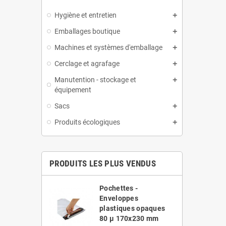
Hygiène et entretien
Emballages boutique
Machines et systèmes d'emballage
Cerclage et agrafage
Manutention - stockage et
équipement
Sacs
Produits écologiques
PRODUITS LES PLUS VENDUS
es -
Pochettes -
ppes
Enveloppes
ues opaques
plastiques opaques
20x410 mm
80 µ 170x230 mm