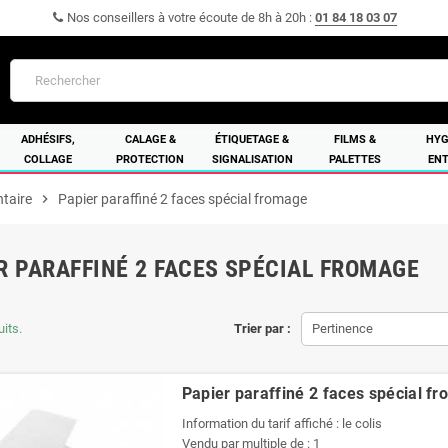
Nos conseillers à votre écoute de 8h à 20h :
01 84 18 03 07
ADHÉSIFS,
CALAGE &
ÉTIQUETAGE &
FILMS &
HYG
COLLAGE
PROTECTION
SIGNALISATION
PALETTES
ENT
ntaire
chevron_right
Papier paraffiné 2 faces spécial fromage
R PARAFFINÉ 2 FACES SPÉCIAL FROMAGE
uits.
Trier par :
Pertinence
Papier paraffiné 2 faces spécial f
Information du tarif affiché : le colis
Vendu par multiple de : 1