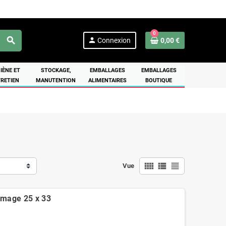
0
search
person
Connexion
0,00 €
IÈNE ET
STOCKAGE,
EMBALLAGES
EMBALLAGES
RETIEN
MANUTENTION
ALIMENTAIRES
BOUTIQUE
view_comfy
view_list
view_headline
Vue
romage 25 x 33