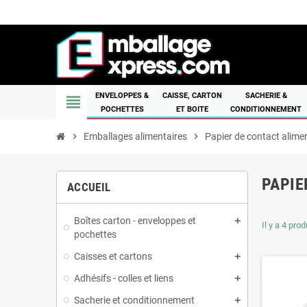
ENVELOPPES &
CAISSE, CARTON
SACHERIE &
view_headline
POCHETTES
ET BOITE
CONDITIONNEMENT
chevron_right
Emballages alimentaires
chevron_right
Papier de contact alime
PAPIE
ACCUEIL
Boîtes carton - enveloppes et
Il y a 4 prod
pochettes
Caisses et cartons
Adhésifs - colles et liens
Sacherie et conditionnement