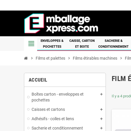
ENVELOPPES &
CAISSE, CARTON
SACHERIE &
view_headline
POCHETTES
ET BOITE
CONDITIONNEMENT
chevron_right
Films et palettes
chevron_right
Films étirables machines
chevron_right
Fil
FILM 
ACCUEIL
Boîtes carton - enveloppes et
Il y a 4 prod
pochettes
Caisses et cartons
Adhésifs - colles et liens
Sacherie et conditionnement