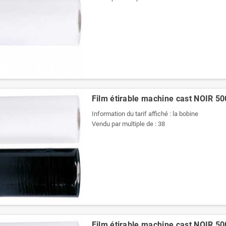
Film étirable machine cast NOIR 
Information du tarif affiché : la bobine
Vendu par multiple de : 38
Film étirable machine cast NOIR 