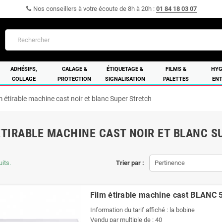
Nos conseillers à votre écoute de 8h à 20h :
01 84 18 03 07
ADHÉSIFS,
CALAGE &
ÉTIQUETAGE &
FILMS &
HYG
COLLAGE
PROTECTION
SIGNALISATION
PALETTES
ENT
m étirable machine cast noir et blanc Super Stretch
ÉTIRABLE MACHINE CAST NOIR ET BLANC 
uits.
Trier par :
Pertinence
Film étirable machine cast BLAN
Information du tarif affiché : la bobine
Vendu par multiple de : 40