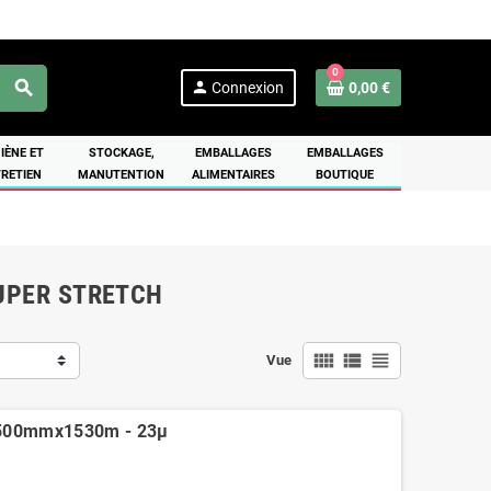
0
search
person
Connexion
0,00 €
IÈNE ET
STOCKAGE,
EMBALLAGES
EMBALLAGES
RETIEN
MANUTENTION
ALIMENTAIRES
BOUTIQUE
SUPER STRETCH
view_comfy
view_list
view_headline
Vue
C 500mmx1530m - 23µ