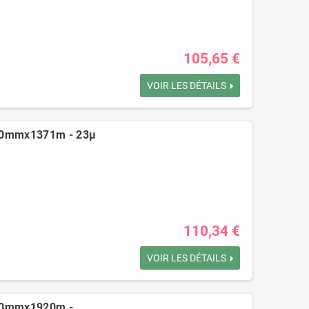
105,65 €
VOIR LES DÉTAILS
500mmx1371m - 23µ
110,34 €
VOIR LES DÉTAILS
500mmx1920m -