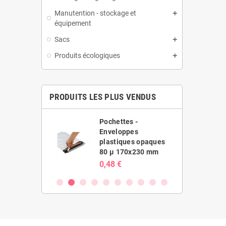
Manutention - stockage et
équipement
Sacs
Produits écologiques
PRODUITS LES PLUS VENDUS
es -
Pochettes -
ppes
Enveloppes
ues opaques
plastiques opaques
20x410 mm
80 µ 170x230 mm
0,48 €