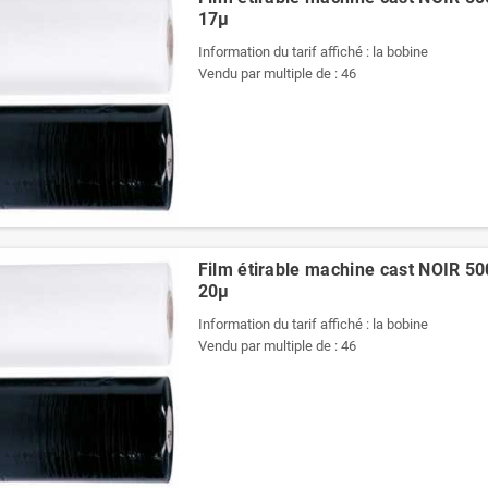
17µ
Information du tarif affiché : la bobine
Vendu par multiple de : 46
Film étirable machine cast NOIR 
20µ
Information du tarif affiché : la bobine
Vendu par multiple de : 46