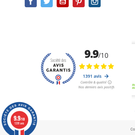
9.9
/10
1391 avis
Co