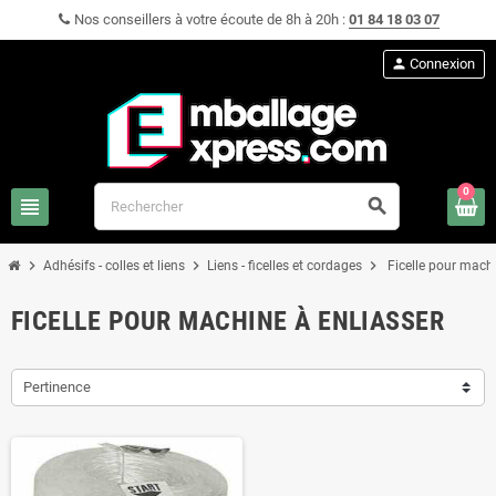
Nos conseillers à votre écoute de 8h à 20h :
01 84 18 03 07
person
Connexion
0
view_headline
search
chevron_right
chevron_right
chevron_right
Adhésifs - colles et liens
Liens - ficelles et cordages
Ficelle pour machi
FICELLE POUR MACHINE À ENLIASSER
Pertinence