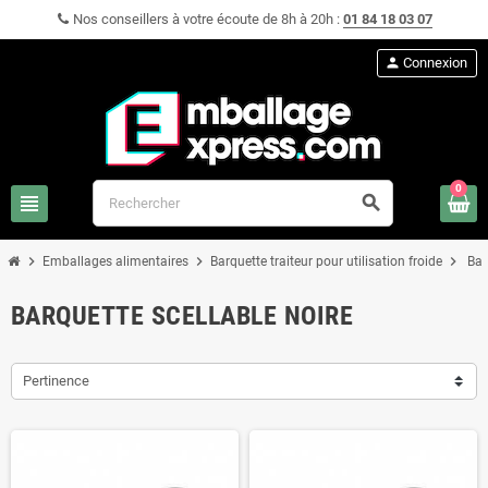
Nos conseillers à votre écoute de 8h à 20h :
01 84 18 03 07
person
Connexion
0
view_headline
search
chevron_right
chevron_right
chevron_right
Emballages alimentaires
Barquette traiteur pour utilisation froide
Bar
BARQUETTE SCELLABLE NOIRE
Pertinence