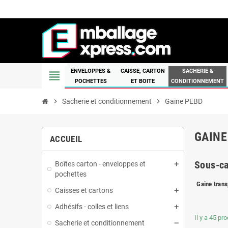
ENVELOPPES &
CAISSE, CARTON
SACHERIE &
view_headline
POCHETTES
ET BOITE
CONDITIONNEMENT
chevron_right
Sacherie et conditionnement
chevron_right
Gaine PEBD
GAINE
ACCUEIL
Sous-ca
Boîtes carton - enveloppes et
pochettes
Gaine trans
Caisses et cartons
Adhésifs - colles et liens
Il y a 45 pro
Sacherie et conditionnement