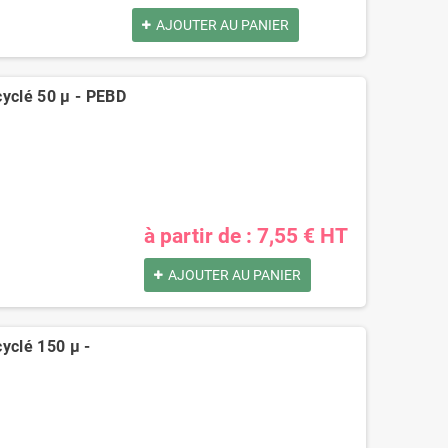
AJOUTER AU PANIER
cyclé 50 µ - PEBD
à partir de : 7,55 € HT
Pochettes -
Caisse carton
Enveloppes
palettisable C40 avec
AJOUTER AU PANIER
plastiques opaques
couvercle 300 x 200 x
80 µ 230x325 mm
40 mm
0,73 €
0,40 €
yclé 150 µ -