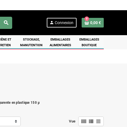
0
search
person
Connexion
0,00 €
IÈNE ET
STOCKAGE,
EMBALLAGES
EMBALLAGES
RETIEN
MANUTENTION
ALIMENTAIRES
BOUTIQUE
parente en plastique 150 µ
view_comfy
view_list
view_headline
Vue