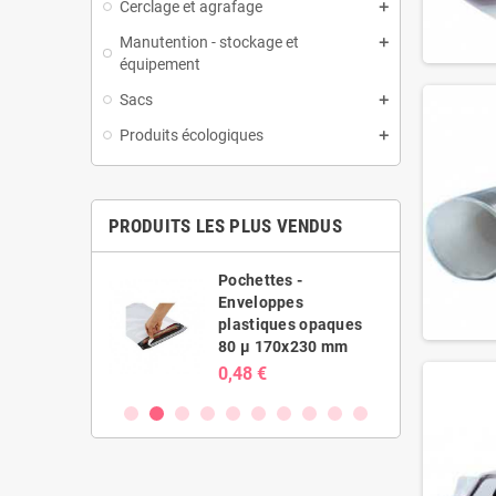
Cerclage et agrafage
Manutention - stockage et
équipement
Sacs
Produits écologiques
PRODUITS LES PLUS VENDUS
es -
Pochettes -
ppes
Enveloppes
ues opaques
plastiques opaques
20x410 mm
80 µ 170x230 mm
0,48 €