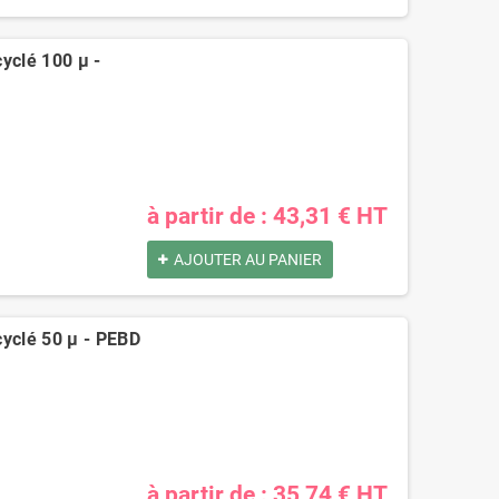
yclé 100 µ -
à partir de : 43,31 € HT
AJOUTER AU PANIER
cyclé 50 µ - PEBD
à partir de : 35,74 € HT