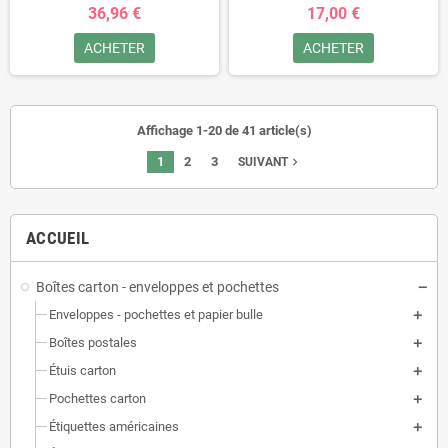
36,96 €
17,00 €
ACHETER
ACHETER
Affichage 1-20 de 41 article(s)
1
2
3
navigate_next
SUIVANT
ACCUEIL
Boîtes carton - enveloppes et pochettes
Enveloppes - pochettes et papier bulle
Boîtes postales
Étuis carton
Pochettes carton
Étiquettes américaines