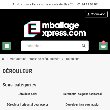
Nos conseillers à votre écoute de 8h à 20h :
01 84 18 03 07
person
Connexion
0
view_headline
search
chevron_right
chevron_right
Manutention - stockage et équipement
Dérouleur
DÉROULEUR
Sous-catégories
Dérouleur acier
Dérouleur -coupeur horizontal
Dérouleur horizontal pour papier
Dérouleur inox pour papier