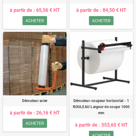
à partir de : 65,56 € HT
à partir de : 84,50 € HT
ACHETER
ACHETER
Dérouleur acier
Dérouleur-coupeur horizontal - 1
ROULEAU Largeur de coupe 1000
à partir de : 26,16 € HT
mm
ACHETER
à partir de : 553,65 € HT
ACHETER