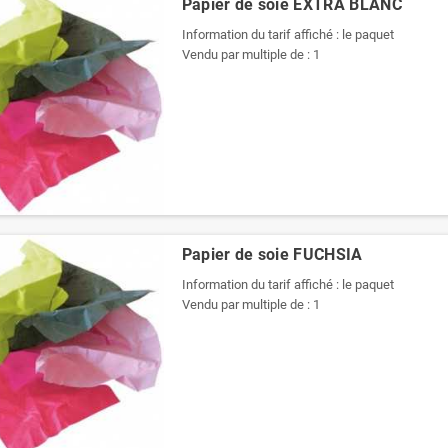
Papier de soie EXTRA BLANC
Pochettes -
Pochettes -
Enveloppes
Enveloppes
Information du tarif affiché : le paquet
plastiques opaques
plastiques opaques
Vendu par multiple de : 1
80 µ 400x520 mm
60 µ 700x900 mm
1,44 €
3,35 €
Papier de soie FUCHSIA
Information du tarif affiché : le paquet
Vendu par multiple de : 1