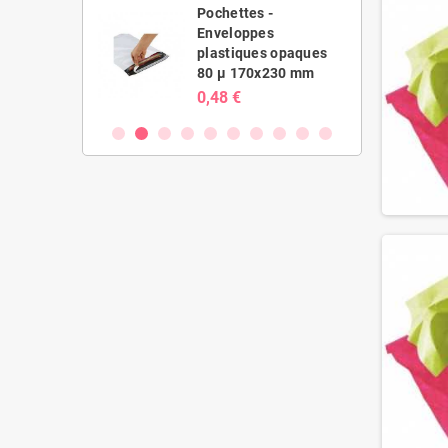
es -
Pochettes -
ppes
Enveloppes
ues opaques
plastiques opaques
20x410 mm
80 µ 170x230 mm
0,48 €