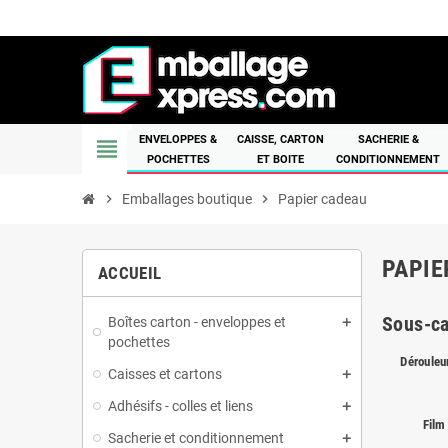
ENVELOPPES &
CAISSE, CARTON
SACHERIE &
view_headline
POCHETTES
ET BOITE
CONDITIONNEMENT
chevron_right
Emballages boutique
chevron_right
Papier cadeau
PAPIE
ACCUEIL
Sous-ca
Boîtes carton - enveloppes et
pochettes
Dérouleur
Caisses et cartons
Adhésifs - colles et liens
Film
Sacherie et conditionnement