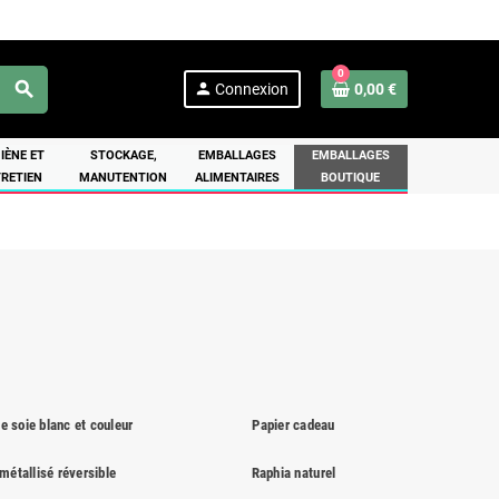
0
search
person
Connexion
0,00 €
IÈNE ET
STOCKAGE,
EMBALLAGES
EMBALLAGES
RETIEN
MANUTENTION
ALIMENTAIRES
BOUTIQUE
e soie blanc et couleur
Papier cadeau
métallisé réversible
Raphia naturel