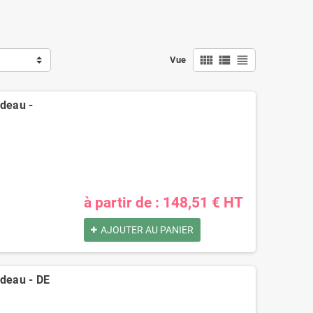
view_comfy
view_list
view_headline
Vue
adeau -
à partir de : 148,51 € HT
AJOUTER AU PANIER
adeau - DE