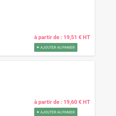
Pochettes -
Caisse carton
Enveloppes
palettisable C40 avec
plastiques opaques
couvercle 300 x 200 x
80 µ 230x325 mm
40 mm
0,73 €
0,40 €
à partir de : 19,51 € HT
AJOUTER AU PANIER
à partir de : 19,60 € HT
AJOUTER AU PANIER