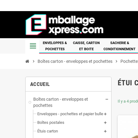
ENVELOPPES &
CAISSE, CARTON
SACHERIE &
view_headline
POCHETTES
ET BOITE
CONDITIONNEMENT
chevron_right
Boîtes carton - enveloppes et pochettes
chevron_right
Pochette
ÉTUI 
ACCUEIL
Boîtes carton - enveloppes et
Il y a 4 prod
pochettes
Enveloppes - pochettes et papier bulle
Boîtes postales
Étuis carton