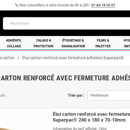
Nos conseillers à votre écoute de 8h à 20h :
01 84 18 03 07
ADHÉSIFS,
CALAGE &
ÉTIQUETAGE &
FILMS &
HYG
COLLAGE
PROTECTION
SIGNALISATION
PALETTES
ENT
s carton
chevron_right
Étui carton renforcé avec fermeture adhésive Superpac®
CARTON RENFORCÉ AVEC FERMETURE ADHÉ
uits.
Trier par :
Pertinence
Étui carton renforcé avec fermetur
Superpac® 240 x 180 x 70-10mm
Information du tarif affiché : l'étui