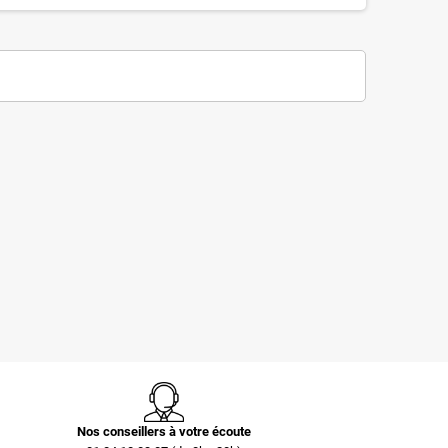
Caisse carton
Boîte postale carton
palettisable C40 avec
brun 250 x 200 x
couvercle 300 x 200 x
100mm
40 mm
0,67 €
0,40 €
Nos conseillers à votre écoute