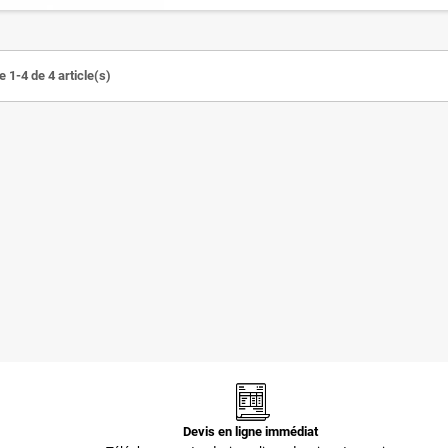
 1-4 de 4 article(s)
Pochettes -
Pochettes -
Enveloppes
Enveloppes
plastiques opaques
plastiques opaques
60 µ 700x900 mm
80 µ 230x325 mm
3,35 €
0,73 €
Devis en ligne immédiat