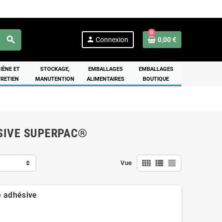
0
search
person
Connexion
0,00 €
IÈNE ET
STOCKAGE,
EMBALLAGES
EMBALLAGES
RETIEN
MANUTENTION
ALIMENTAIRES
BOUTIQUE
SIVE SUPERPAC®
view_comfy
view_list
view_headline
Vue
e adhésive