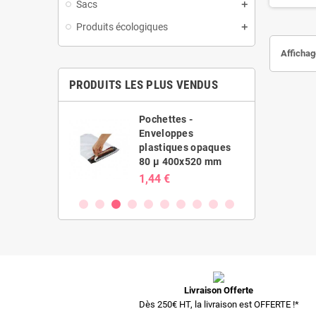
Sacs
Produits écologiques
Affichage
PRODUITS LES PLUS VENDUS
es -
Pochettes -
ppes
Enveloppes
ues opaques
plastiques opaques
70x230 mm
80 µ 400x520 mm
1,44 €
Livraison Offerte
Dès 250€ HT, la livraison est OFFERTE !*