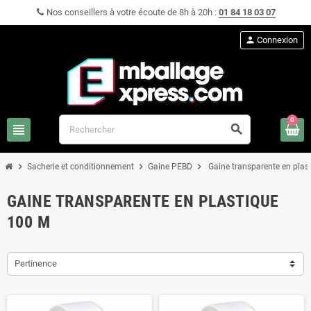
Nos conseillers à votre écoute de 8h à 20h :
01 84 18 03 07
person
Connexion
0
view_headline
search
chevron_right
chevron_right
chevron_right
Sacherie et conditionnement
Gaine PEBD
Gaine transparente en plas
GAINE TRANSPARENTE EN PLASTIQUE
100 Μ
Pertinence